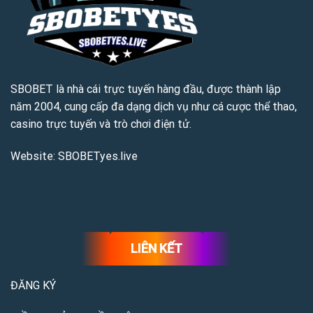
SBOBET là nhà cái trực tuyến hàng đầu, được thành lập
năm 2004, cung cấp đa dạng dịch vụ như cá cược thể thao,
casino trực tuyến và trò chơi điện tử.
Website: SBOBETyes.live
LIÊN KẾT
ĐĂNG KÝ