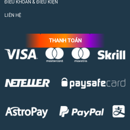
ĐIỀU KHOẢN & ĐIỀU KIỆN
LIÊN HỆ
THANH TOÁN